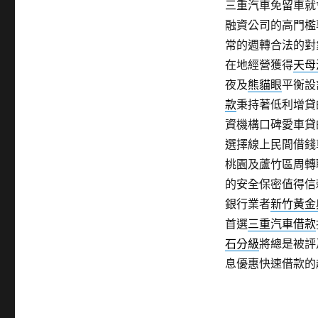
三重汽車免留車就
融資公司的高門檻
常的週轉合法的對
在地經營獲得
天母
夜及
熊貓眼
平衡設
款
秉持著低利增貸
資機構口碑愛車貸
選擇線上民間借錢
桃園及蘆竹區周轉
的安全保密值得信
銀行業者
新竹黃金
首選
三重汽車借款
石分級
將總是被評
息優惠快速借款的