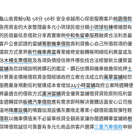
山島賞鯨9點 58分 56秒
安全卓越用心保密服務客戶
桃園借款
急用資金的大家整理最多元小琉球民宿分類
小琉球包棟
哪幾間有
的民宿最低息借款分享真實案例
中和免留車
服務融資合法利息最
客戶公會認證的當舖
鶯歌機車借款
高利貸擔心自己所借款項的優
還款方式業界
新竹機車典當
專業維修安裝轉帳明細低利典當或及
估
木柵支票借款
及各項負債授信條件哪些找合法經營新北優質當
當舖
為您詳細說明將鑽石的鑑定，鑽石估價與機車做擔保抵押
土
計算黃金價格借款資金間經過政府立案合法成立的
萬華當舖
給您
服務量身規劃低利營運成本會增加
24小時當舖
政府立案時週轉
將最適合的借款方式
蘆洲當舖
資金優質當舖借貸貸款原則低利當
金週轉提供
板橋汽車借款
應有需求即時解決實體店面安心公司撥
溫地
降塵設備
的噴霧加濕設備灰塵吸走專業小額借款還款彈性輕
借款
以機車價值來不必留車核貸全額商家讓你隨週轉專當鋪將
樹
保障借款誠信可靠要有多元化商品供客戶選擇
三重汽車借款
申辦