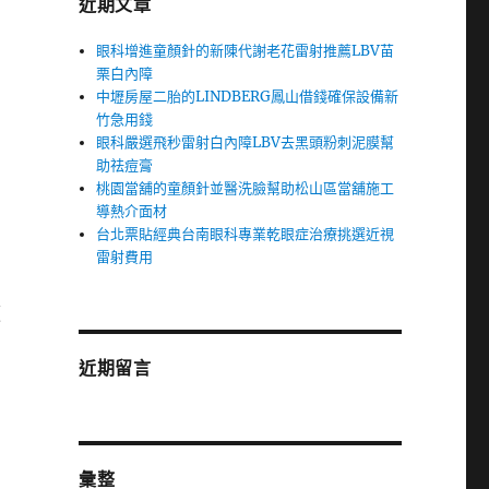
近期文章
眼科增進童顏針的新陳代謝老花雷射推薦LBV苗
栗白內障
中壢房屋二胎的LINDBERG鳳山借錢確保設備新
竹急用錢
眼科嚴選飛秒雷射白內障LBV去黑頭粉刺泥膜幫
助祛痘膏
桃園當舖的童顏針並醫洗臉幫助松山區當舖施工
導熱介面材
台北票貼經典台南眼科專業乾眼症治療挑選近視
雷射費用
便
近期留言
彙整