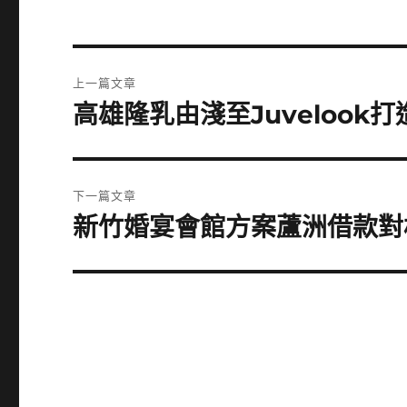
文
上一篇文章
章
高雄隆乳由淺至Juveloo
上
一
導
篇
覽
文
下一篇文章
章:
新竹婚宴會館方案蘆洲借款對
下
一
篇
文
章: