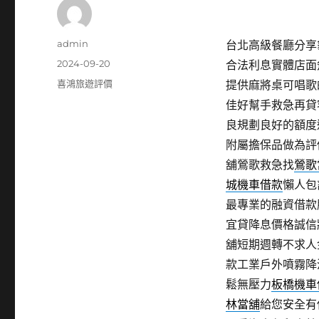
作
admin
台北高級餐廳分享龜
者
發
2024-09-20
合法利息實體店面
佈
分
喜鴻旅遊評價
提供麻將桌可唱歌
日
類
佳好幫手救急再貸
期:
良規劃良好的額度
附屬擔保品做為評
舖鶯歌救急找
鶯歌
城機車借款
懶人包
最專業的融資借款
宜貸降息價格誠信
舖短期週轉不求人
款工業戶外噴霧降
鬆無壓力
板橋機車
林當舖
給您安全有