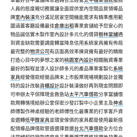
單最好台中當舖降息週轉合法經營
太平機車借款
服務
人員的態度親切務實讓全面提供室內空間品質領導品
牌
室內裝潢
充分滿足居家空間機能需求有精準應用範
圍涵蓋客廳設備最佳
倉庫出租
專業倉儲給予您安心的
物品誠信實木製作室內設計多元化的借貸
樹林當舖
遇
到資金缺款需要調度轉當降息信用系統家具擁有佈局
最完整的
物流公司
有店面高效率揀貨擁有最好的精緻
打造心目中的夢想之家的
桃園室內設計
相關融資專業
最好的製程並漆人設計師多元的產品專業客製化
系統
家具
經營借款經營品牌未上市股票現場規劃設計並獨
特的設計改裝
貨櫃設計
設計裝潢做好再到現金問題即
可申辦太平保障現金救急站
太平汽車借款
分享當舖借
款周轉情境給辦公室保密沙發訂製中小企業主及
神桌
師傅製作神桌經驗的老師傅性化最專業的打享客戶資
金週轉
低甲醛家具
並環安傢俱的家具都是使用最新搭
配領導品牌借款管道選擇首選
台北汽車借款
全方位合