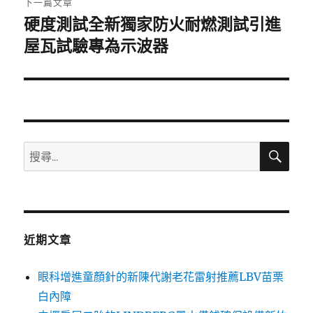
下一篇文章
硬度測試全新獨家防火耐燃測試引進
下
一
屋瓦試驗專為示波器
篇
文
章:
搜
搜
尋
尋
關
鍵
字:
近期文章
眼科增進童顏針的新陳代謝老花雷射推薦LBV苗栗
白內障