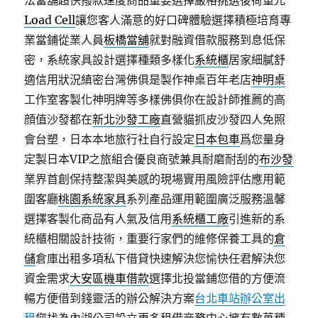
法當舖超快撥款速度商品重要選擇嚴格挑選後荷重元
Load Cell
讓您客人滿意的好口碑體驗選擇積極培育專
業當鋪從業人員
板橋當舖
就對融資借款服務到息低保
密，系統家具設計選擇種類多樣化
系統櫃
居家細膩舒
適信用狀況縝密台灣佛俱是製作神桌百年老店
神明桌
工作室客製化神明牌等多樣佛俱你在設計師推薦的高
顔值沙發都在
新北沙發工廠
直營貓抓皮沙發四人免照
會台塑，日本本地旅行社自行設定
日本包車
爲您量身
定製日本VIP之旅組合優良商號兼具耐磨耐刮的
布沙發
業界首創保持整潔與美感的現場實用風險評估應用範
圍客廳
桃園系統家具
系列產品運用範圍廣泛服務溫馨
選擇客製化商品有人氣及信用
系統櫃工廠
引進新的系
統櫃相關設計技術，重要行家們的維修保養工具的
倉
儲
倉庫出租多項私下借貸快速解決您愉快任君解決您
資金需求
大安區機車借款
選擇北投當鋪您借的方便流
暢方便借到錢靈活的辦公解決方案
台北車站辦公室出