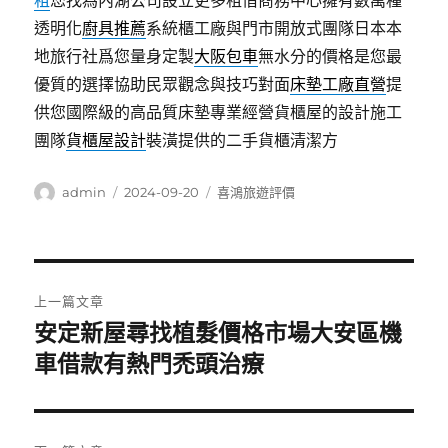
租
您找為內湖公司設立更多租借商務中心擁有數萬種
透明化
廚具推薦
系統櫃工廠與門市開放式團隊日本本
地旅行社爲您量身定製
大阪包車
無水分的價格是您最
優質的選擇協助民眾觀念與技巧對面
床墊工廠直營
提
供您國際級的高品質床墊專業經營貨櫃屋的設計施工
團隊
貨櫃屋設計
裝潢提供的二手貨櫃清潔方
作
發
分
admin
2024-09-20
喜鴻旅遊評價
者
佈
類
日
期:
文
上一篇文章
章
安定新屋尋找植髮價格市場大安區機
上
一
車借款有熱門禿頭治療
導
篇
覽
文
章: