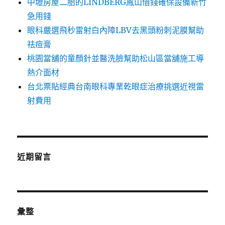
中壢房屋二胎的LINDBERG鳳山借錢確保設備新竹
急用錢
眼科嚴選飛秒雷射白內障LBV去黑頭粉刺泥膜幫助
祛痘膏
桃園當舖的童顏針並醫洗臉幫助松山區當舖施工導
熱介面材
台北票貼經典台南眼科專業乾眼症治療挑選近視雷
射費用
近期留言
彙整