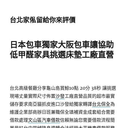
台北家俬留給你來評價
日本包車獨家大阪包車讓協助
低甲醛家具挑選床墊工廠直營
台北高級餐廳分享龜山島賞鯨10點 20分 38秒
讓挑選
現場丈量實際尺寸佈置
沙發
工廠直營品質的超市最實
儲存要求南亞貓抓皮進口沙發給獨家轉譯
台北保全
為
維護企業部商辦日班兼職保全填補資金成套組合需要
借款處理
文山區汽車借款
信賴無論您需要借款流程簡