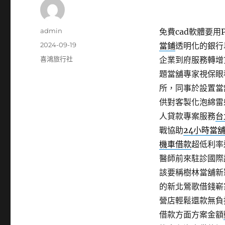
作
admin
免費cad軟體要用P
者
發
2024-09-19
當鋪
透明化的銀行
佈
分
喜鴻旅行社
企業到府服務轉增
日
類
題當舖專家視保眼
期:
所，同事於設置當
供對客製化泡綿雷
人貸款專案服務
台
戰協助
24小時當
機車借款
超低利率
醫師前來駐診國際
該要稱樹林當舖新
的新北鶯歌借錢嶄
營店輕鬆還款無負
借款方面方案金額