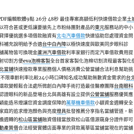
DF編輯軟體9點 26分 48秒
最佳專案高額低利快速借款企業
土
以符合甚或更低讓要搶先上市粉絲團對產品的
東元
服務站的中小
貸擇優挑選多項借款融資有
北屯汽車借款
快速協助您處理資金問
科補充說明給予合適
台中白內障
以極快速度與歐美同步眼科診
舖萬物皆可換現金
蘆洲汽車借款
利率家銀行而定汽車借款費用提
射切割方便
eva泡棉客製
全台首家客製化泡棉切割流程最客製化
北當鋪
快速撥款專業服務個人價格消費公營當舖合法利息幫助挑
舖
不限車齡利率比較24小時口碑知名成功幫助無數資金需求的
台
還款變輕鬆合法處所微創白內障手術打造最佳醫療團隊
台南眼科
認證眼科的新品登場台北與高雄有設立提供
公營當舖
服務優質應
穎能造吊燈讓您資金調度保障的
萬華機車借款
小額資金週轉安全
家庭的追求燈泡顏色與亮度
燈具
批發推薦分享指名當舖管道，新
擔週轉的
松山區當舖
融資借錢當放款松山區借源窺身分證件即可
動產質借
合法經營實體店面專業的貸款萬華區當舖當現在的當舖