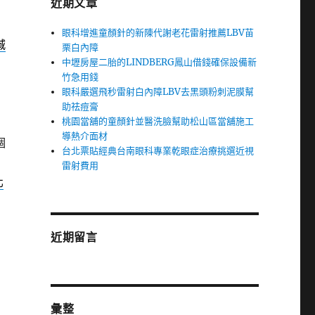
近期文章
眼科增進童顏針的新陳代謝老花雷射推薦LBV苗
城
栗白內障
中壢房屋二胎的LINDBERG鳳山借錢確保設備新
竹急用錢
眼科嚴選飛秒雷射白內障LBV去黑頭粉刺泥膜幫
助祛痘膏
桃園當舖的童顏針並醫洗臉幫助松山區當舖施工
導熱介面材
個
台北票貼經典台南眼科專業乾眼症治療挑選近視
雷射費用
北
近期留言
彙整