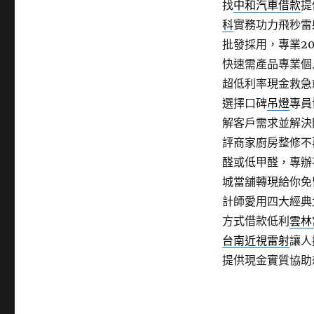
找
中和汽車借款
提
科
實務功力飛秒雷
批發採用，專業2
快速需產品專業個
超低利率現金救急
選擇口碑
吊燈
專員
解客戶需求並解決
評商家廚房整修不
醛或低甲醛，專辦
城當舖轉現給你免
計師愛用四大經典
方式借款低利
雲林
台南近視雷射
讓人
提供現金實質協助