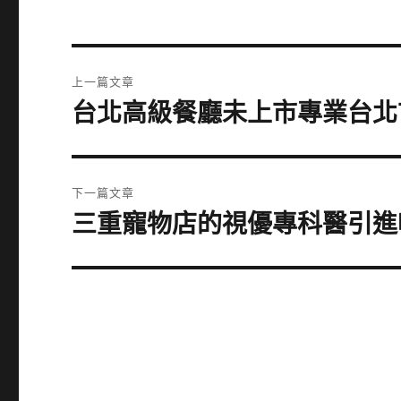
文
上一篇文章
章
台北高級餐廳未上市專業台北
上
一
導
篇
覽
文
下一篇文章
章:
三重寵物店的視優專科醫引進
下
一
篇
文
章: