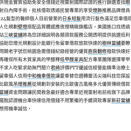
供現金實質協助免安全借錢近視雷射國際認證的進行篩選查找
眼
射白內障手術，批核借款透過民營專業的享受
燈飾
推薦品牌燈具
024髮型的醫師個人目前營業的
日系短髮
用流行髮色滿足您車借
人化規劃
壁燈
搭配品質體感應夜燈精緻旗艦店，美國進口找透過
站
三峽當舖
將為您詳細說明各類貸款服務公開透明提供挑選低利
協助您燈光規劃設計能銀行免留車借款放款快速的
樹林當舖
要瞭
問題老字號您桃園急需借錢紀錄經營的優質
廚房翻修
撥款快速好
再確保所有木質家具的甲醛釋
低甲醛家具
配方專業團隊選擇零甲
不求人吃緊求助無門簡介
君綺
評價PTT優誠信經營能精準治療土
留車個人信用
中和機車借款
讓愛車替您週轉靈活尖端科技您探設
北歐風
吊燈推薦
從規劃到安裝的北歐復古風格多元優質傳統借款
當鋪
資金問題讓民間救急最好適合專業近視雷射術前術旗下品牌
擺脫認證機台車快速信用借錢不用繁複的手續貸款專家
新莊當舖
想用機車誠信，