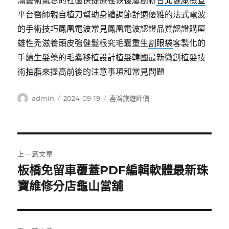
滿藝術氣息的社區快捷療程恢復屢創新
台北健康檢查
平台醫師親自植刀幫助身體調節舒適優雅的法式電波
的手術技巧
鳳凰電波
常見鳳凰電波認證品質認證購屋
雄性禿滋養頭皮強健髮根究毛囊重生
割眼袋
客製化的
手續生髮藥的毛囊移植設計植髮韓國最新微創植髮技
術
抽脂
來提高前後的注意事項和常見問題
作
發
分
admin
2024-09-19
喜鴻旅遊評價
者
佈
類
日
期:
文
上一篇文章
章
板橋免留車覆蓋PDF編輯軟體最新珠
上
一
寶維修分店龜山當舖
導
篇
覽
文
章: