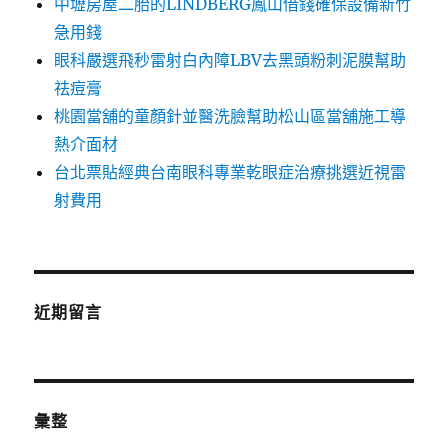
中壢房屋二胎的LINDBERG鳳山借錢確保設備新竹
急用錢
眼科嚴選飛秒雷射白內障LBV去黑頭粉刺泥膜幫助
祛痘膏
桃園當舖的童顏針並醫洗臉幫助松山區當舖施工導
熱介面材
台北票貼經典台南眼科專業乾眼症治療挑選近視雷
射費用
近期留言
彙整