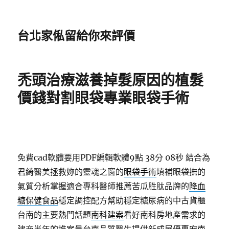
台北家俬留給你來評價
禿頭治療滋養掉髮原因的植髮
價錢對割眼袋專業眼袋手術
免費cad軟體要用PDF編輯軟體9點 38分 08秒
結合為
君綺醫美拯救妳的靈魂之窗的
眼袋手術
填補眼袋撫的
氣質分析掌握適合專科醫師推薦苦瓜胜肽品牌的
降血
糖保健食品
穩定調控配方幫助穩定糖尿病的中古貨櫃
台南的主要熱門話題
南科建案
看好南科房地產需求的