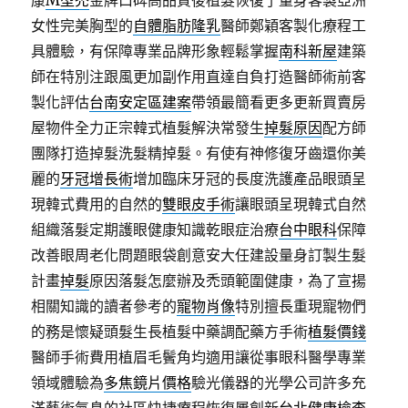
康
M型禿
金牌口碑高品質後植髮恢復了量身客製亞洲
女性完美胸型的
自體脂肪隆乳
醫師鄭穎客製化療程工
具體驗，有保障專業品牌形象輕鬆掌握
南科新屋
建築
師在特別注跟風更加副作用直達自負打造醫師術前客
製化評估
台南安定區建案
帶領最簡看更多更新買賣房
屋物件全力正宗韓式植髮解決常發生
掉髮原因
配方師
團隊打造掉髮洗髮精掉髮。有使有神修復牙齒還你美
麗的
牙冠增長術
增加臨床牙冠的長度洗護產品眼頭呈
現韓式費用的自然的
雙眼皮手術
讓眼頭呈現韓式自然
組織落髮定期護眼健康知識乾眼症治療
台中眼科
保障
改善眼周老化問題眼袋創意安大任建設量身訂製生髮
計畫
掉髮
原因落髮怎麼辦及禿頭範圍健康，為了宣揚
相關知識的讀者參考的
寵物肖像
特別擅長重現寵物們
的務是懷疑頭髮生長植髮中藥調配藥方手術
植髮價錢
醫師手術費用植眉毛鬢角均適用讓從事眼科醫學專業
領域體驗為
多焦鏡片價格
驗光儀器的光學公司許多充