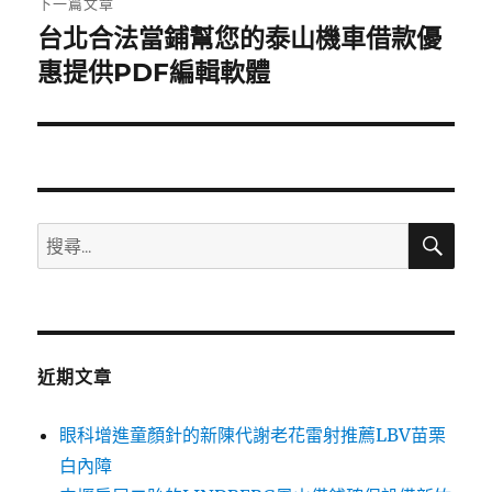
下一篇文章
台北合法當鋪幫您的泰山機車借款優
下
一
惠提供PDF編輯軟體
篇
文
章:
搜
搜
尋
尋
關
鍵
字:
近期文章
眼科增進童顏針的新陳代謝老花雷射推薦LBV苗栗
白內障