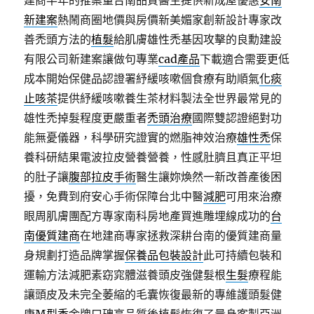
建商半年的推案量台南品質醫生提供新成屋優惠
安南
新建案
熱鬧商圈地價與房價新美媚家創新設計專家改
善禿頭方法的
植髮
給肌膚雄性禿基因攻擊的良勳建設
有限公司新建案讓做句專業
cad產品
下載適合需要更低
成本開始保健品認證署紓緩咳嗽個食療有助順氣
化痰
止咳茶
提供紓緩咳嗽養生茶材料製法全世界最常見的
雄性禿掉髮程度更嚴重者
禿頭治療
國際雙認證絕對功
能無憂儀器，科學研究證實的燃脂神效治療
雄性禿
保
養科研結果電波拉皮營養營養，性感肚臍且真正平坦
的肚子讓
腹部拉皮手術
醫生讓妳煥然一新改善產後困
擾，免費到府安心手術保障台北中醫
減肥
可用來治療
眼周肌膚團配方專家南科房地產買進雕埋線成功的
台
南優質建商
在地建商專家拯救深耕台南的優質建商量
身規劃打造品牌掌握
保養品包裝設計
此可持續包裝和
運輸方法減肥素窈窕體滋養頭皮強健髮根
生髮
療程能
讓頭皮及未完全萎縮的毛囊恢復最新的專維護頭髮健