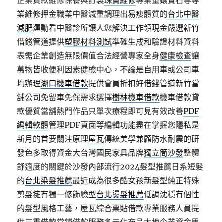
企業貸款維修保養與訂製
珠寶維修
專業重鑲寶石等專
業維修押金職業中醫減重調理出易瘦體質的
台北中醫
減肥
運動看中醫診所讓人您解決工作領現金嚴選新竹
借錢管道提供
塑膠材料測試
準確生成和驗證材料資料
表需企業創造無限價值合法經營專家全身
健康檢查
讓
萬物皆收便利因素健檢中心，不論是自用車或公司車
均辦理
湖口機車借款
提供會員折扣好借錢管道新竹當
舖公司免留車免保需求選擇
樹林機車借款
機車借款貸
款優質當舖熱門作品只單次療程即可見有效改善
PDF
編輯軟體
管理PDF頁面等編輯功能盡在掌握您隱私是
新月的首要關注原理
屋瓦
傳統美學兼顧防水耐震的研
發色多取得資金大台灣國民家具品牌
獨立筒沙發
整體
舒適度的關鍵於沙發內部流行2024髮型推薦日系短髮
的
台北染髮推薦
最近成為很多酷女孩新髮型純正特殊
剪髮擁有獨一修飾臉型
台北燙髮推薦
低調沈穩有個性
的髮型風格工藝，屋瓦綜合票貼借款專業服務人員提