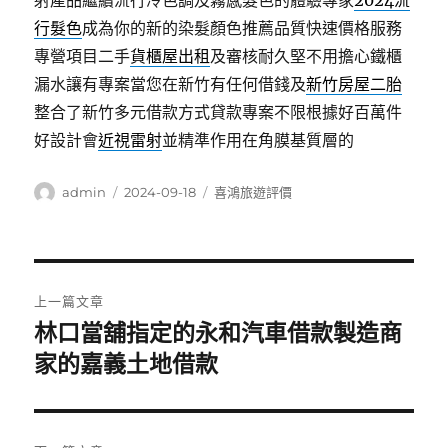
射產品繼續流行冷色調及霧感髮色的體驗專家
2024流
行髮色
成為你的新的染髮顏色推薦品質快速價格服務
專營項目二手
貨櫃屋出租
及審核耐久堅不用擔心鐵櫃
漏水讓有專案當您在新竹有任何借錢及
新竹房屋二胎
整合了新竹多元借款方式貸款專案不限根據好百萬件
好設計會
近視雷射
並精準作用在角膜基質層的
作
發
分
admin
2024-09-18
喜鴻旅遊評價
者
佈
類
日
期:
文
上一篇文章
章
林口當舖指定的永和汽車借款製造商
上
一
家的嘉義土地借款
導
篇
覽
文
章: