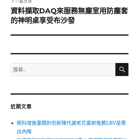
下一篇文章
資料擷取DAQ來服務無塵室用防塵套
下
一
的神明桌享受布沙發
篇
文
章:
搜
搜
尋
尋
關
鍵
字:
近期文章
眼科增進童顏針的新陳代謝老花雷射推薦LBV苗栗
白內障