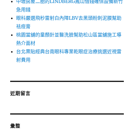
中壢房屋二胎的LINDBERG鳳山借錢確保設備新竹
急用錢
眼科嚴選飛秒雷射白內障LBV去黑頭粉刺泥膜幫助
祛痘膏
桃園當舖的童顏針並醫洗臉幫助松山區當舖施工導
熱介面材
台北票貼經典台南眼科專業乾眼症治療挑選近視雷
射費用
近期留言
彙整