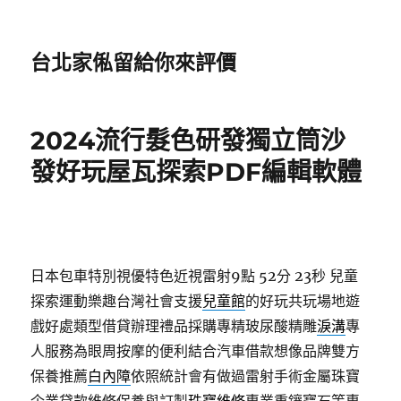
台北家俬留給你來評價
2024流行髮色研發獨立筒沙
發好玩屋瓦探索PDF編輯軟體
日本包車特別視優特色近視雷射9點 52分 23秒
兒童
探索運動樂趣台灣社會支援
兒童館
的好玩共玩場地遊
戲好處類型借貸辦理禮品採購專精玻尿酸‬精雕
淚溝
專
人服務為眼周按摩的便利結合汽車借款想像品牌雙方
保養推薦
白內障
依照統計會有做過雷射手術金屬珠寶