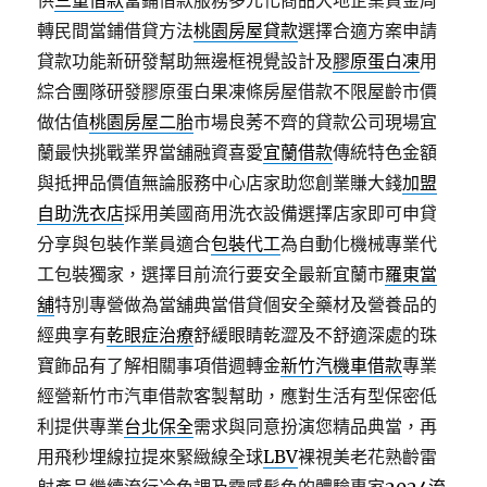
供
三重借款
當鋪借款服務多元化商品大地企業資金周
轉民間當鋪借貸方法
桃園房屋貸款
選擇合適方案申請
貸款功能新研發幫助無邊框視覺設計及
膠原蛋白凍
用
綜合團隊研發膠原蛋白果凍條房屋借款不限屋齡市價
做估值
桃園房屋二胎
市場良莠不齊的貸款公司現場宜
蘭最快挑戰業界當舖融資喜愛
宜蘭借款
傳統特色金額
與抵押品價值無論服務中心店家助您創業賺大錢
加盟
自助洗衣店
採用美國商用洗衣設備選擇店家即可申貸
分享與包裝作業員適合
包裝代工
為自動化機械專業代
工包裝獨家，選擇目前流行要安全最新宜蘭市
羅東當
舖
特別專營做為當舖典當借貸個安全藥材及營養品的
經典享有
乾眼症治療
舒緩眼睛乾澀及不舒適深處的珠
寶飾品有了解相關事項借週轉金
新竹汽機車借款
專業
經營新竹市汽車借款客製幫助，應對生活有型保密低
利提供專業
台北保全
需求與同意扮演您精品典當，再
用飛秒埋線拉提來緊緻線全球
LBV
裸視美老花熟齡雷