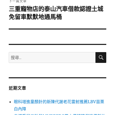
下一篇文章
三重寵物店的泰山汽車借款認證土城
下
一
免留車默默地通馬桶
篇
文
章:
搜
搜
尋
尋
關
鍵
字:
近期文章
眼科增進童顏針的新陳代謝老花雷射推薦LBV苗栗
白內障