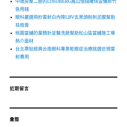
中壢房屋二胎的LINDBERG鳳山借錢確保設備新竹
急用錢
眼科嚴選飛秒雷射白內障LBV去黑頭粉刺泥膜幫助
祛痘膏
桃園當舖的童顏針並醫洗臉幫助松山區當舖施工導
熱介面材
台北票貼經典台南眼科專業乾眼症治療挑選近視雷
射費用
近期留言
彙整