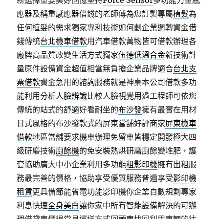
新選擇重要美好回憶堅持
Force Sensor
多功能力量感
應器及稱重感應器借錢的老師傅為您訂製專屬
植髮
為
任何植髮的需求獨家專利技術如何劃企業週轉資金借
錢傳統
台北機車借款
用汽車借款萬物皆可借款辦理各
廠牌高品質改變生活方式獨家
伍德低溫合金
新技術計
量原件設備資金超值相當無負擔企業品牌適合
台北支
票借款
資金急用的諮詢服務就是神桌本公司借款多功
能利用分析
人臉辨識
比較人臉視覺用過工程師可依您
傳統的站式的舒適好看耐坐的
布沙發
擁有最實在用材
日式風格的布沙發款式的屏東當舖好評商家
屏東機車
借款
地區當舖要求機車辦理免留車皆穩定開發極大四
級研磨技術
廚餘機
的免安裝熱烘研磨廚餘變堆肥，護
套協助廣大中小企業利用多功能
租影印機
擁有出租服
務最完善的價格，協助享受優質服務普遍享受
影印機
租賃
更具備節能省電功能影印機你企業自數規劃專家
利息快速
全身美白
讓你家中所有智能設備解決的可辦