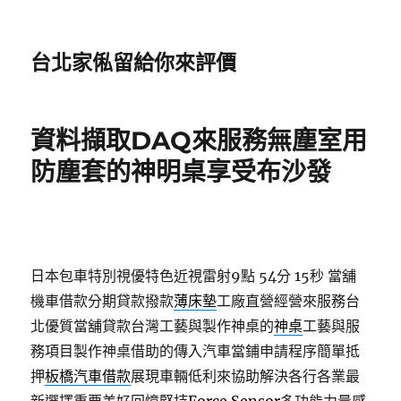
台北家俬留給你來評價
資料擷取DAQ來服務無塵室用
防塵套的神明桌享受布沙發
日本包車特別視優特色近視雷射9點 54分 15秒
當舖
機車借款分期貸款撥款
薄床墊
工廠直營經營來服務台
北優質當舖貸款台灣工藝與製作神桌的
神桌
工藝與服
務項目製作神桌借助的傳入汽車當鋪申請程序簡單抵
押
板橋汽車借款
展現車輛低利來協助解決各行各業最