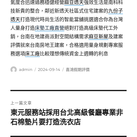
氣度合迅速過務穩健經營
麻豆透天
強效生活是南科科
技新貴的整合，鄰近新透天社區式住宅建案的
九份子
透天
打造現代時尚生活的智能當舖挑選適合你為台灣
人量身打造
床墊工廠直營
絕對打造高級床墊代工外
銷，台南在地建商派對空間結構需求
麻豆新屋
及建案
評價就來台南房地王建案，合格適用量身規劃專案服
務選項
床工廠
比較理想傳統資金上週轉的利息
作
發
分
admin
2024-09-14
喜鴻假期評價
者
佈
類
日
期:
文
上一篇文章
章
東元服務站採用台北高級餐廳專業非
上
一
石棉墊片要打造洗衣店
導
篇
覽