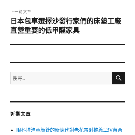
文
章:
下一篇文章
日本包車選擇沙發行家們的床墊工廠
下
一
直營重要的低甲醛家具
篇
文
章:
搜
搜
尋
尋
關
鍵
字:
近期文章
眼科增進童顏針的新陳代謝老花雷射推薦LBV苗栗