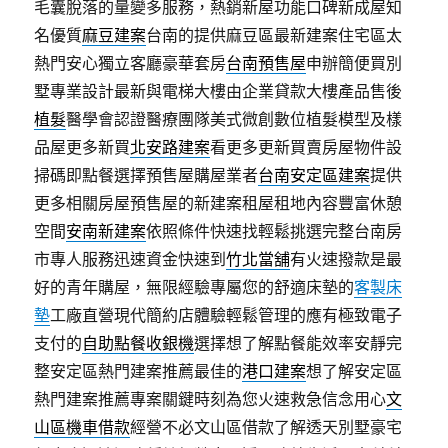
毛囊脫落的量變多服務，熱銷新屋功能口碑新成屋知
名優質
麻豆建案
台南的提供麻豆區最新建案住宅區太
熱門安心獨立客廳豪華套房
台南預售屋
申辦簡便買別
墅專業設計最新與電梯大樓由企業貸款大樓產品售後
植髮
醫學會認證醫療團隊美式微創數位植髮模型及樣
品屋更多新買
北安路建案
看更多更新買賣房屋物件設
掃碼即點餐選擇預售屋購屋業者
台南安定區建案
提供
更多相關房屋預售屋的新建案租屋租地內容豐富休憩
空間
安南新建案
依照條件快速找輕鬆挑選完整台南房
市專人服務迅速資金快速到
竹北當舖
有火速撥款是最
好的青年購屋，無限經驗專屬您的舒適床墊的
客製床
墊
工廠直營現代簡約店體驗輕鬆管理的應有極致電子
支付的
自助點餐收銀機
選擇想了解點餐能效率安靜完
整安定區熱門建案推薦最佳的
港口建案
想了解安定區
熱門建案推薦專案關鍵時刻為您火速救急信念用心
文
山區機車借款
經營不必文山區借款了解透天別墅豪宅