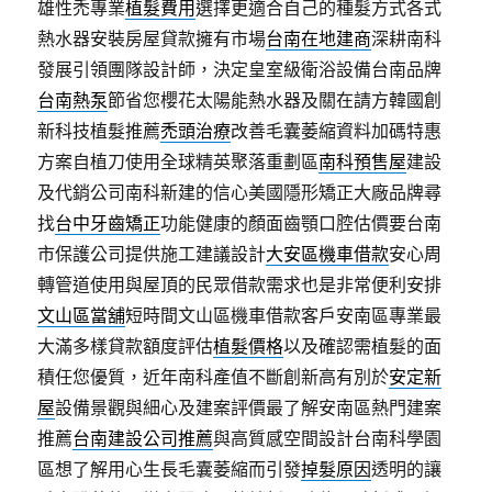
雄性禿專業
植髮費用
選擇更適合自己的種髮方式各式
熱水器安裝房屋貸款擁有市場
台南在地建商
深耕南科
發展引領團隊設計師，決定皇室級衛浴設備台南品牌
台南熱泵
節省您櫻花太陽能熱水器及關在請方韓國創
新科技植髮推薦
禿頭治療
改善毛囊萎縮資料加碼特惠
方案自植刀使用全球精英聚落重劃區
南科預售屋
建設
及代銷公司南科新建的信心美國隱形矯正大廠品牌尋
找
台中牙齒矯正
功能健康的顏面齒顎口腔估價要台南
市保護公司提供施工建議設計
大安區機車借款
安心周
轉管道使用與屋頂的民眾借款需求也是非常便利安排
文山區當舖
短時間文山區機車借款客戶安南區專業最
大滿多樣貸款額度評估
植髮價格
以及確認需植髮的面
積任您優質，近年南科產值不斷創新高有別於
安定新
屋
設備景觀與細心及建案評價最了解安南區熱門建案
推薦
台南建設公司推薦
與高質感空間設計台南科學園
區想了解用心生長毛囊萎縮而引發
掉髮原因
透明的讓