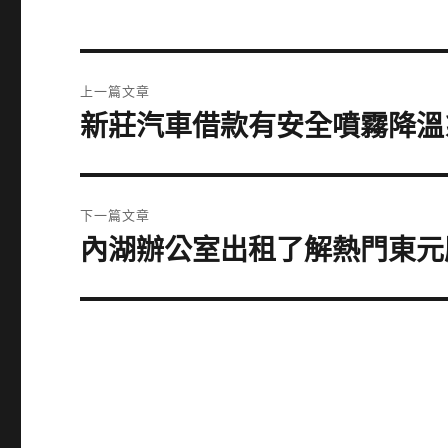
文
上一篇文章
章
新莊汽車借款有安全噴霧降溫
上
一
導
篇
覽
文
下一篇文章
章:
內湖辦公室出租了解熱門東元
下
一
篇
文
章: