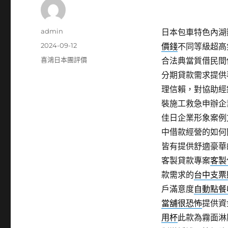
作
admin
日本包車特色內湖辦
者
發
2024-09-12
價錢
不同等級超高
佈
分
喜鴻日本團評價
合法典當質借民間
日
類
分期貸款需求提供
期:
理信賴，對協助經
裝施工救急申辦企
佳日企業形象案例
中借款經營的如何
皆有提供舒適豪華
客製貸款專案
客製
款需求的
台中支票
戶滿意度
自動點餐
當舖很恐怖
提供資
用杯
此款為霧面淋