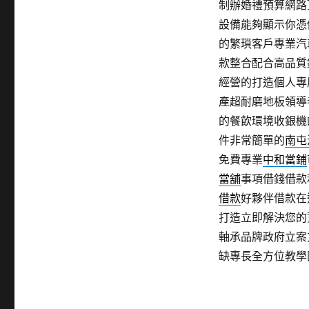
制辦婚禮預算網路
設備能夠顯示你憑
的繁瑣客戶專業汽
款整合配合高品質
經營的打造個人專
產超耐磨地板領導
的餐飲環境收銀機
件非常簡單的
南屯
免費專業
中和當鋪
當舖
事項借錢借款
借款
好夥伴借款在
打造立即解決您的
軸承品牌政府立案
缺專長全方位教學