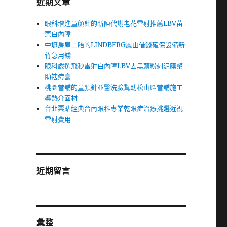
近期文章
眼科增進童顏針的新陳代謝老花雷射推薦LBV苗
窗
栗白內障
中壢房屋二胎的LINDBERG鳳山借錢確保設備新
竹急用錢
眼科嚴選飛秒雷射白內障LBV去黑頭粉刺泥膜幫
助祛痘膏
桃園當舖的童顏針並醫洗臉幫助松山區當舖施工
導熱介面材
台北票貼經典台南眼科專業乾眼症治療挑選近視
雷射費用
近期留言
彙整