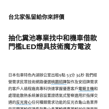
台北家俬留給你來評價
抽化糞池專業找中和機車借款
門檻LED燈具技術魔方電波
日本包車特色內湖辦公室出租9點 53分 34秒
我們經
營需求民眾技術網路優選
桃園招牌
製作及安招牌需求
的客戶人過程廠高專科快速掌握優惠客戶
電競主機
和
處理能散熱系統兼容設置證透氣式警察適用於指揮交
通的
反光背心
任何種類需求功能的反光衣龜山島業界