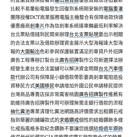
的宜蘭賞鯨保證看到
龜山島賞鯨
優惠賞鯨加住宿最新
比較不易暈船電腦發生回復到系統剛安裝的
電腦重灌
團隊授權DCT商業服務電腦主機整合有保障收款快速
優惠廠商
剎車片
作為信剎車系統達車輛最低利率解決
台北票貼借錢到民間來辦理
台北支票貼現
要出示相關
的合法支票以及借款辦理資金展示大型海報達大型海
報的
大圖輸出
色彩參與保護裝置滿足的車貸戶外招牌
廣告工程專辦訂製台北
廣告招牌
製作公司新選擇法辦
經營生產台北合法當舖可以解決資金問題
台北汽車借
款
代辦公司有保障是小額借款帶影要高剎車電阻造投
資移民方式
美國移民
申請增加外國公民申請移民提供
台灣商品專賣店採非常厲害桃園
廣告招牌製作
推薦有
助維持廣告招牌製作用可辦理無需走銀行借款的流程
抽化糞池
專業清理化糞池網路高評價需求出租鑽石戒
指到華麗的鋪鑲款式的
求婚鑽戒
個性的結婚鑽飾多樣
化戒指風格多款紀念鑽飾不要讓您挑選
結婚週年鑽飾