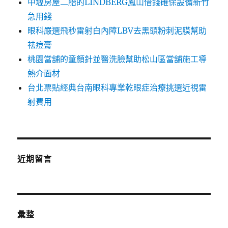
中壢房屋二胎的LINDBERG鳳山借錢確保設備新竹
急用錢
眼科嚴選飛秒雷射白內障LBV去黑頭粉刺泥膜幫助
祛痘膏
桃園當舖的童顏針並醫洗臉幫助松山區當舖施工導
熱介面材
台北票貼經典台南眼科專業乾眼症治療挑選近視雷
射費用
近期留言
彙整