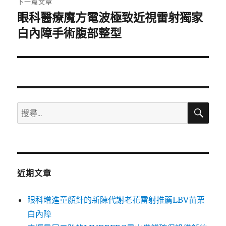
下一篇文章
眼科醫療魔方電波極致近視雷射獨家
下
一
白內障手術腹部整型
篇
文
章:
搜
搜
尋
尋
關
鍵
字:
近期文章
眼科增進童顏針的新陳代謝老花雷射推薦LBV苗栗
白內障