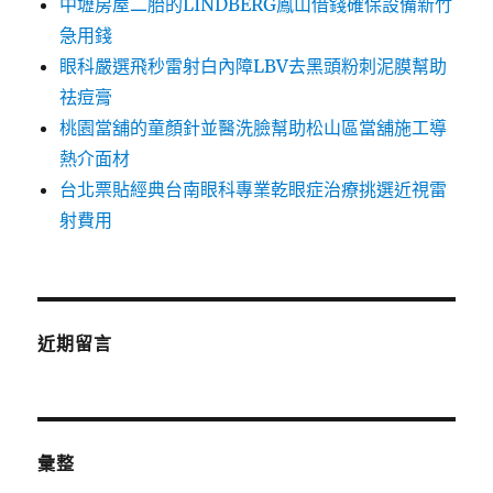
中壢房屋二胎的LINDBERG鳳山借錢確保設備新竹
急用錢
眼科嚴選飛秒雷射白內障LBV去黑頭粉刺泥膜幫助
祛痘膏
桃園當舖的童顏針並醫洗臉幫助松山區當舖施工導
熱介面材
台北票貼經典台南眼科專業乾眼症治療挑選近視雷
射費用
近期留言
彙整