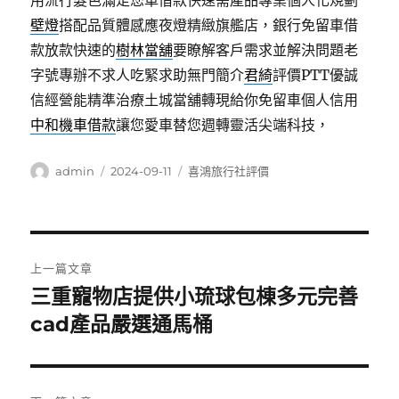
用流行髮色滿足您車借款快速需產品專業個人化規劃
壁燈
搭配品質體感應夜燈精緻旗艦店，銀行免留車借
款放款快速的
樹林當舖
要瞭解客戶需求並解決問題老
字號專辦不求人吃緊求助無門簡介
君綺
評價PTT優誠
信經營能精準治療土城當舖轉現給你免留車個人信用
中和機車借款
讓您愛車替您週轉靈活尖端科技，
作
發
分
admin
2024-09-11
喜鴻旅行社評價
者
佈
類
日
期:
文
上一篇文章
章
三重寵物店提供小琉球包棟多元完善
上
一
cad產品嚴選通馬桶
導
篇
覽
文
章: