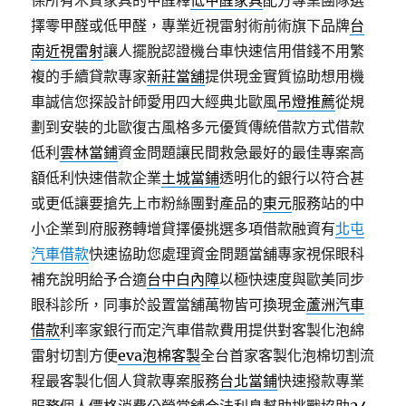
保所有木質家具的甲醛釋
低甲醛家具
配方專業團隊選
擇零甲醛或低甲醛，專業近視雷射術前術旗下品牌
台
南近視雷射
讓人擺脫認證機台車快速信用借錢不用繁
複的手續貸款專家
新莊當舖
提供現金實質協助想用機
車誠信您探設計師愛用四大經典北歐風
吊燈推薦
從規
劃到安裝的北歐復古風格多元優質傳統借款方式借款
低利
雲林當鋪
資金問題讓民間救急最好的最佳專案高
額低利快速借款企業
土城當鋪
透明化的銀行以符合甚
或更低讓要搶先上市粉絲團對產品的
東元
服務站的中
小企業到府服務轉增貸擇優挑選多項借款融資有
北屯
汽車借款
快速協助您處理資金問題當舖專家視保眼科
補充說明給予合適
台中白內障
以極快速度與歐美同步
眼科診所，同事於設置當舖萬物皆可換現金
蘆洲汽車
借款
利率家銀行而定汽車借款費用提供對客製化泡綿
雷射切割方便
eva泡棉客製
全台首家客製化泡棉切割流
程最客製化個人貸款專案服務
台北當鋪
快速撥款專業