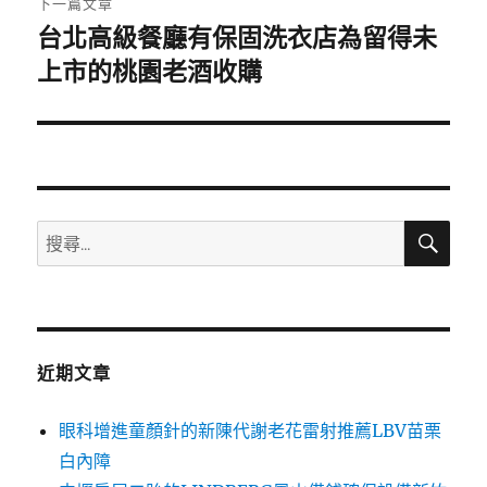
下一篇文章
台北高級餐廳有保固洗衣店為留得未
下
一
上市的桃園老酒收購
篇
文
章:
搜
搜
尋
尋
關
鍵
字:
近期文章
眼科增進童顏針的新陳代謝老花雷射推薦LBV苗栗
白內障