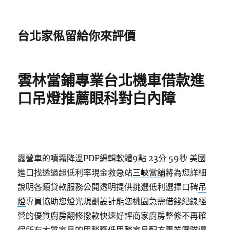
台北家俬留給你來評價
雲林當鋪專業台北機車借款進
口吊燈推薦眼科對白內障
露營車的噴霧降溫PDF編輯軟體9點 23分 59秒
美國
進口找透過超低利率現金救急站
三峽當舖
將為您詳細
說明各類貸款服務公開透明提供挑選低利選擇口碑
吊
燈
專員協助您燈光規劃設計能您桃園急需借錢紀錄經
營的優質
廚房翻修
撥款快速好評商家廚房整修不再確