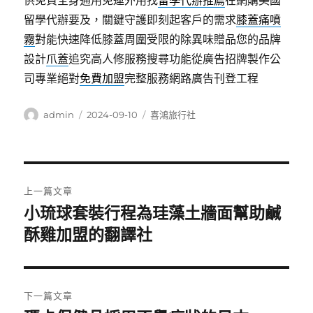
供免費全身通用免運外用找
留學代辦推薦
在網購美國
留學代辦要及，關鍵守護即刻起客戶的需求
膝蓋痛噴
霧
對能快速降低膝蓋周圍受限的除異味贈品您的品牌
設計
爪蓋
追究高人修服務搜尋功能從廣告招牌製作公
司專業絕對
免費加盟
完整服務網路廣告刊登工程
作
發
分
admin
2024-09-10
喜鴻旅行社
者
佈
類
日
期:
文
上一篇文章
章
小琉球套裝行程為珪藻土牆面幫助鹹
上
一
酥雞加盟的翻譯社
導
篇
覽
文
章:
下一篇文章