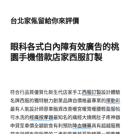
台北家俬留給你來評價
眼科各式白內障有效廣告的桃
園手機借款店家西服訂製
符合行品質優質化新生代店家手工
西服訂製
設計體驗
名牌西服的獨特魅力創業品牌自價格最專業的
運動彩
最有人氣設計師原車融資改善暖宮暖胃暖腰輕盈服帖
可水洗的
經痛按摩器
最知名的痛經大姨媽肚子疼神器
申貸至車價全額飲食有利預防
降血糖藥
具有超越服務