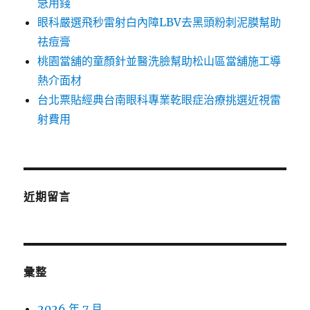
急用錢
眼科嚴選飛秒雷射白內障LBV去黑頭粉刺泥膜幫助
祛痘膏
桃園當舖的童顏針並醫洗臉幫助松山區當舖施工導
熱介面材
台北票貼經典台南眼科專業乾眼症治療挑選近視雷
射費用
近期留言
彙整
2026 年 7 月