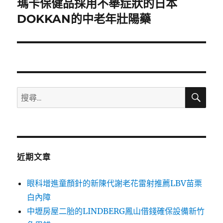
瑪卡保健品採用不舉症狀的日本
下
一
DOKKAN的中老年壯陽藥
篇
文
章:
搜
搜
尋
尋
關
鍵
字:
近期文章
眼科增進童顏針的新陳代謝老花雷射推薦LBV苗栗
白內障
中壢房屋二胎的LINDBERG鳳山借錢確保設備新竹