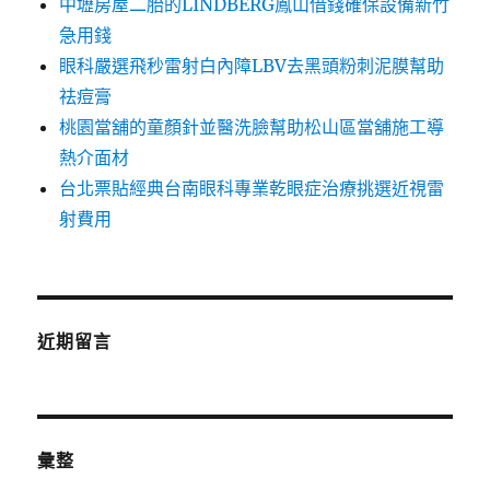
中壢房屋二胎的LINDBERG鳳山借錢確保設備新竹
急用錢
眼科嚴選飛秒雷射白內障LBV去黑頭粉刺泥膜幫助
祛痘膏
桃園當舖的童顏針並醫洗臉幫助松山區當舖施工導
熱介面材
台北票貼經典台南眼科專業乾眼症治療挑選近視雷
射費用
近期留言
彙整