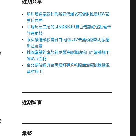
近期文章
眼科增進童顏針的新陳代謝老花雷射推薦LBV苗
栗白內障
中壢房屋二胎的LINDBERG鳳山借錢確保設備新
竹急用錢
眼科嚴選飛秒雷射白內障LBV去黑頭粉刺泥膜幫
助祛痘膏
桃園當舖的童顏針並醫洗臉幫助松山區當舖施工
的
導熱介面材
台北票貼經典台南眼科專業乾眼症治療挑選近視
雷射費用
近期留言
您
彙整