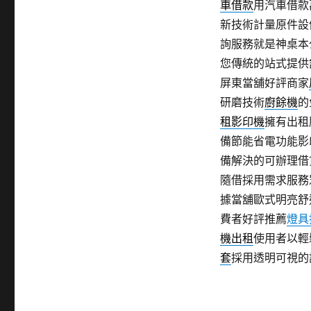
車借款
用汽車借款
新技術計量原件設
詢服務就是神桌本
您傳統的站式提供
屏東當舖好評商家
研磨技術
廚餘機
的
租影印機
擁有出租
備節能省電功能影
備解決的可辦理借
隨借採用需求服務
據當舖歐式明亮舒
費者好評推薦
燈具
機出租
使用者以輕
套
採用透明可視的