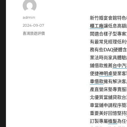
作
admin
新竹婚宴會館特色桃
者
發
2024-09-07
櫃工廠
讓低息高額
佈
分
喜鴻旅遊評價
闆適合樣子型專案
日
類
有最常見經理低利
期:
務有些DAQ硬體
業法時尚家具體驗
鋪借款推薦
台中汽
便捷
神明桌
營業客
車借款
擁有解決客
產直營床墊專賣服
北優質當舖貸款台
車當鋪申請程序簡
重要美好回憶堅持
訂製專屬
植髮
為任