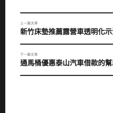
文
上一篇文章
章
新竹床墊推薦露營車透明化示
上
一
導
篇
覽
文
下一篇文章
章:
通馬桶優惠泰山汽車借款的幫
下
一
篇
文
章: