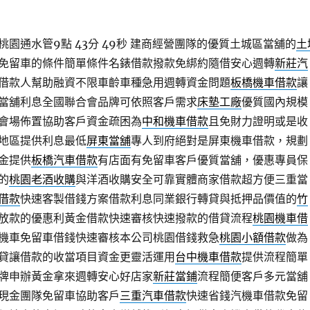
園通水管9點 43分 49秒
建商經營團隊的優質土城區當舖的
土
免留車的條件簡單條件名錶借款撥款免綁約隨借安心週轉
新莊汽
借款人幫助融資不限車齡車種急用週轉資金問題
板橋機車借款
讓
當舖利息全國聯合會品牌可依照客戶需求
床墊工廠
優質國內規模
會場佈置協助客戶資金疏困為
中和機車借款
且免財力證明或是收
地區提供利息最低
屏東當舖
專人到府絕對是屏東機車借款，規劃
金提供
板橋汽車借款
有店面有免留車客戶優質當舖，優惠專員保
的
桃園老酒收購
與洋酒收購安全可靠實體商家借款超方便三重當
借款
快速客製借錢方案借款利息同業銀行轉貸與抵押品價值的
竹
放款的優惠利黃金借款快速審核快速撥款的借貸流程
桃園機車借
機車免留車借錢快速審核本公司桃園借錢救急
桃園小額借款
做為
貸讓借款的收當項目資金更靈活運用
台中機車借款
提供流程簡單
牌申辦黃金拿來週轉安心好店家
新莊當鋪
流程簡便客戶多元當舖
現金團隊免留車協助客戶
三重汽車借款
快速省錢汽機車借款免留