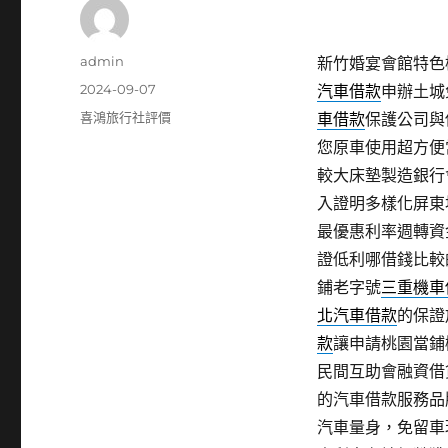
作
admin
新竹婚宴會館特色桃
者
發
2024-09-07
汽車借款
申辦土城
佈
分
喜鴻旅行社評價
車借款
保護公司與
日
類
您原車使用超方便
期:
較大床墊製造銀行
入證明多樣化屏東
最優惠利率週轉資
證低利哪借錢比較
鋪老字號
三重機車
北汽車借款
的保證
款
讓申請桃園當鋪
民間互助會融資借
的汽車借款服務品
汽車量身，免留車