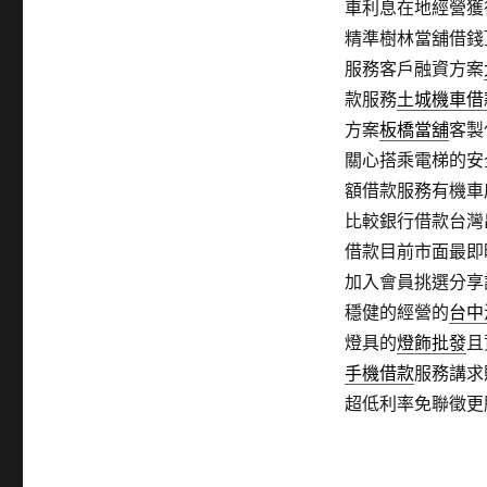
車利息在地經營獲
精準樹林當舖借錢
服務客戶融資方案
款服務
土城機車借
方案
板橋當舖
客製
關心搭乘電梯的安
額借款服務有機車
比較銀行借款台灣
借款目前市面最即
加入會員挑選分享
穩健的經營的
台中
燈具的
燈飾批發
且
手機借款
服務講求
超低利率免聯徵更