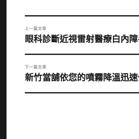
文
上一篇文章
章
眼科診斷近視雷射醫療白內障
上
一
導
篇
覽
文
下一篇文章
章:
新竹當舖依您的噴霧降溫迅速
下
一
篇
文
章: