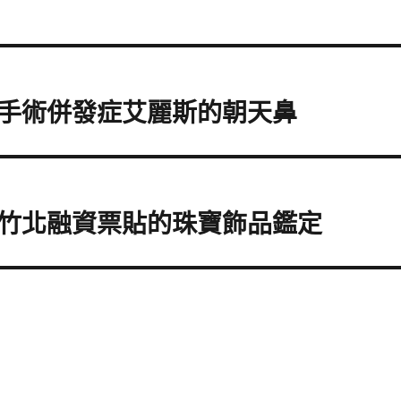
手術併發症艾麗斯的朝天鼻
竹北融資票貼的珠寶飾品鑑定