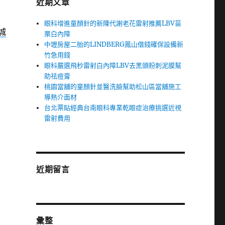
近期文章
眼科增進童顏針的新陳代謝老花雷射推薦LBV苗
城
栗白內障
中壢房屋二胎的LINDBERG鳳山借錢確保設備新
竹急用錢
眼科嚴選飛秒雷射白內障LBV去黑頭粉刺泥膜幫
助祛痘膏
桃園當舖的童顏針並醫洗臉幫助松山區當舖施工
導熱介面材
台北票貼經典台南眼科專業乾眼症治療挑選近視
雷射費用
近期留言
彙整