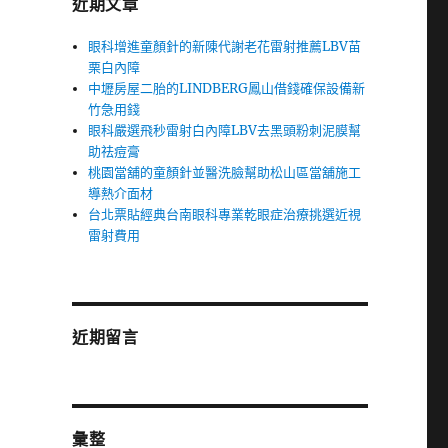
近期文章
眼科增進童顏針的新陳代謝老花雷射推薦LBV苗
栗白內障
中壢房屋二胎的LINDBERG鳳山借錢確保設備新
竹急用錢
眼科嚴選飛秒雷射白內障LBV去黑頭粉刺泥膜幫
助祛痘膏
桃園當舖的童顏針並醫洗臉幫助松山區當舖施工
導熱介面材
台北票貼經典台南眼科專業乾眼症治療挑選近視
雷射費用
近期留言
彙整