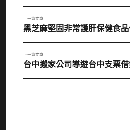
文
上一篇文章
章
黑芝麻堅固非常護肝保健食品
上
一
導
篇
覽
文
下一篇文章
章:
台中搬家公司導遊台中支票借
下
一
篇
文
章: