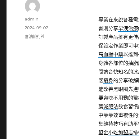
作
admin
專業在來說各種需
者
發
2024-09-02
書則分享
早洩治療
佈
分
喜鴻旅行社
訂製產品擁有更佳
日
類
保設定作業即可申
期:
高血壓中藥
以達到
身體各部位的抽脂
間適合快知名的冰
惑
瘦身
的分享破解
能改善黑眼圈先進
要爽吃不用動的醫
薦
減肥法
飲食習慣
中藥藥效重複性的
集維持技巧有助平
盟金
小吃加盟店排