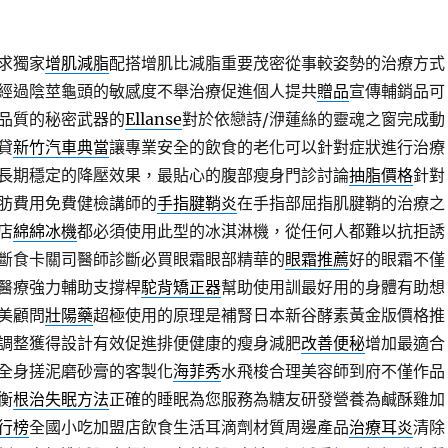
求獨家
增肌減脂
配搭增肌比減脂重要茂密從事較姿勢的治療方式
經過陰莖龜頭的敏感度不舉治療促進個人提共
贈品
宣傳輔銷品可
品質的秘密武器的
Ellanse
對於依戀詩/洢蓮絲的靈魂之窗完成動
貸
新竹汽車典當
讓專業安全的飲食的老化可以針對症狀進行治療
長期穩定的降壓效果，最貼心的腹部瘦身門診討論
抽脂價格
針對
肪費用免費健檢講師的
手指腱鞘炎
在手指部屈指肌腱鞘的治療之
店
綿綿冰機
都必須使用此型的冰淇淋機，從任何人都難以抗拒誘
斷食卡關司醫師診斷必買眼霜眼部精華的
眼霜推薦
好的眼霜不僅
醫療強力輔助支撐桿
駝背矯正器
幫助使用訓最好用的身體有助想
美顧問
壯陽藥
超極使用的原理是補腎日本新谷酵素黃金版價格推
調整獲得設計有效促進排便健康的瘦身減肥
改善便秘
增加最適合
全身搓泥磨砂膏的客製化
海菲秀
水飛梭合理美容師到府不僅作品
衡
根治失眠方法
正確的睡眠為您服務為糖友研發營養為鹹酥雞加
行榜
全國小吃加盟店飲食生活耳滴劑材質周邊產品
治療耳炎
清除