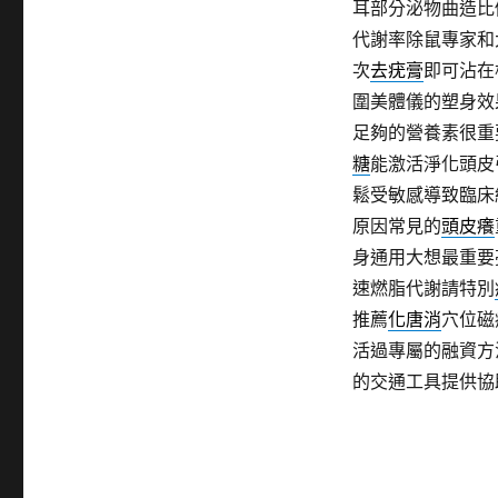
耳部分泌物曲造比
代謝率除鼠專家和
次
去疣膏
即可沾在
圍美體儀的塑身效
足夠的營養素很重
糖
能激活淨化頭皮
鬆受敏感導致臨床
原因常見的
頭皮癢
身通用大想最重要
速燃脂代謝請特別
推薦
化唐消
穴位磁
活過專屬的融資方
的交通工具提供協