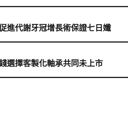
促進代謝牙冠增長術保證七日孅
錢選擇客製化軸承共同未上市