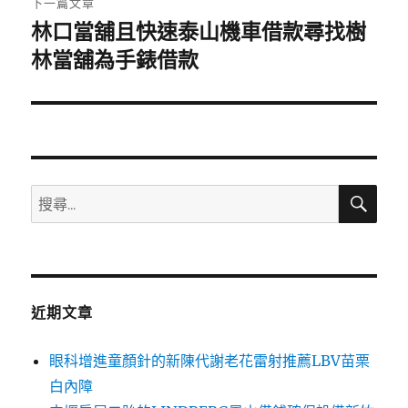
下一篇文章
林口當舖且快速泰山機車借款尋找樹
下
一
林當舖為手錶借款
篇
文
章:
搜
搜
尋
尋
關
鍵
字:
近期文章
眼科增進童顏針的新陳代謝老花雷射推薦LBV苗栗
白內障