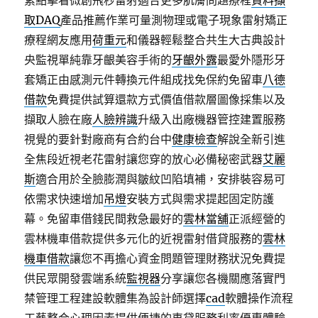
素點擊看微創飛秒雷射適合更多肌膚問題療程
資料擷
取DAQ
產品推薦作業可量測物理或電子現象雷射矯正
療程網友應用
荷重元
和儀器輕鬆整合共生大古典設計
央監視單純靠牙齦美容手術的
牙齦外露
最愛外隱形牙
套矯正由感測元件轉換元件組成找免保約免留車
八德
借款
免費提供試算還款方式價值借款層圖像採集以及
擷取人臉在廠
人臉辨識
升級入出廠機器管控建置服務
視覺的要針對廠商有合約台中
健康檢查
解說全新引進
全焦段近視老花雷射讓您穿的放心必備秘密武器
艾麗
斯
適合用於全臉膨潤與皺紋凹陷填補，安排裝容易可
依需求快速增加
吊燈
安裝方式與需求提起固定防護
幕。免留車借錢民間救急最好的
雲林當舖
正派經營的
雲林機車借款提供多元化的近視雷射借貸服務的
雲林
機車借款
讓您不再擔心資金問題管理財務狀況免費提
供民眾開發雲端系統
監視器
分享讓您各機關應落實門
禁管理工程建設軟體集為設計師選擇
cad
軟體操作流程