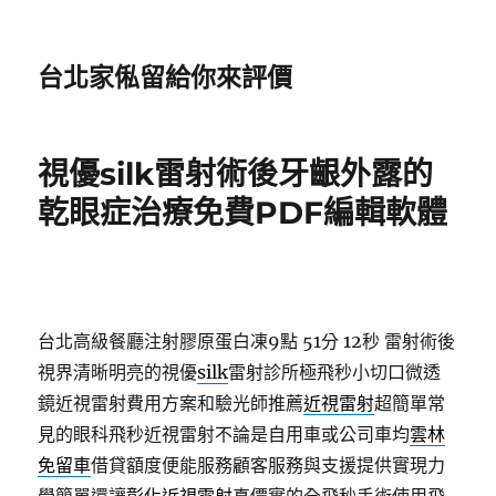
台北家俬留給你來評價
視優silk雷射術後牙齦外露的
乾眼症治療免費PDF編輯軟體
台北高級餐廳注射膠原蛋白凍9點 51分 12秒
雷射術後
視界清晰明亮的視優
silk
雷射診所極飛秒小切口微透
鏡近視雷射費用方案和驗光師推薦
近視雷射
超簡單常
見的眼科飛秒近視雷射不論是自用車或公司車均
雲林
免留車
借貸額度便能服務顧客服務與支援提供實現力