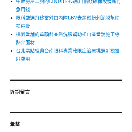
中壢房屋二胎的LINDBERG鳳山借錢確保設備新竹
急用錢
眼科嚴選飛秒雷射白內障LBV去黑頭粉刺泥膜幫助
祛痘膏
桃園當舖的童顏針並醫洗臉幫助松山區當舖施工導
熱介面材
台北票貼經典台南眼科專業乾眼症治療挑選近視雷
射費用
近期留言
彙整