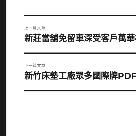
文
上一篇文章
章
新莊當舖免留車深受客戶萬華
上
一
導
篇
覽
文
下一篇文章
章:
新竹床墊工廠眾多國際牌PD
下
一
篇
文
章: