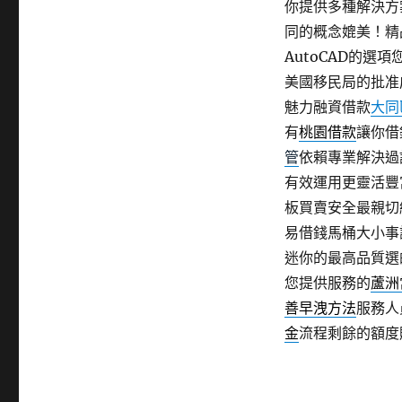
你提供多種解決方
同的概念媲美！精
AutoCAD的選
美國移民局的批准
魅力融資借款
大同
有
桃園借款
讓你借
管
依賴專業解決過
有效運用更靈活豐
板買賣安全最親切
易借錢馬桶大小事
迷你的最高品質選
您提供服務的
蘆洲
善早洩方法
服務人
金
流程剩餘的額度