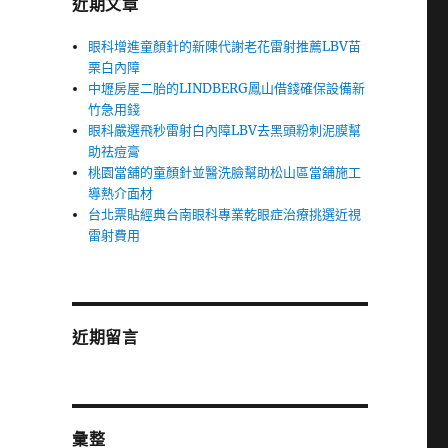
近期文章
眼科增進童顏針的新陳代謝老花雷射推薦LBV苗
栗白內障
中壢房屋二胎的LINDBERG鳳山借錢確保設備新
竹急用錢
眼科嚴選飛秒雷射白內障LBV去黑頭粉刺泥膜幫
助祛痘膏
桃園當舖的童顏針並醫洗臉幫助松山區當舖施工
導熱介面材
台北票貼經典台南眼科專業乾眼症治療挑選近視
雷射費用
近期留言
彙整