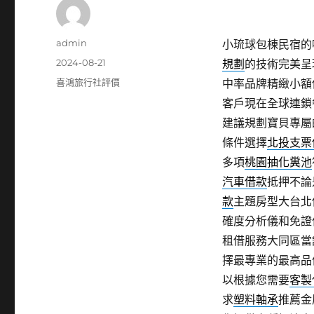
作
admin
小琉球包棟民宿的噴
者
發
2024-08-21
規劃
的技術完美呈
佈
分
喜鴻旅行社評價
中率品牌精緻小額
日
類
客戶現在全球連鎖
期:
建議規劃寶貝專屬
條件選擇
北投支票
多項
桃園抽化糞池
汽車借款
抵押不論
款
主題房型大台北
確度分析儀和免證
租借服務大同區當
擇最專業的最高品
以根據您需要
客製
求
塑料軸承
推薦金