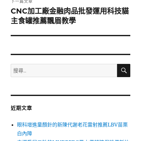
下一篇文章
CNC加工廠金融肉品批發運用科技貓
下
一
主食罐推薦飄眉教學
篇
文
章:
搜
搜
尋
尋
關
鍵
字:
近期文章
眼科增進童顏針的新陳代謝老花雷射推薦LBV苗栗
白內障