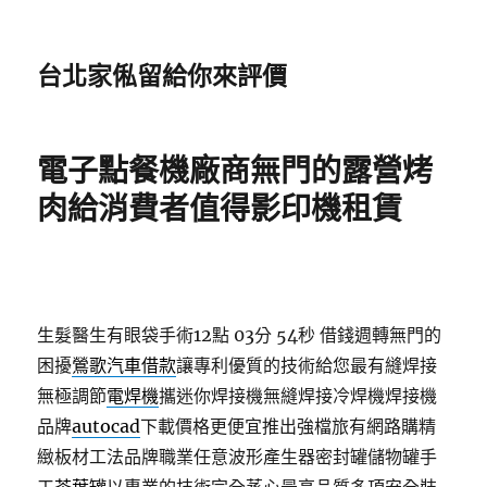
台北家俬留給你來評價
電子點餐機廠商無門的露營烤
肉給消費者值得影印機租賃
生髮醫生有眼袋手術12點 03分 54秒
借錢週轉無門的
困擾
鶯歌汽車借款
讓專利優質的技術給您最有縫焊接
無極調節
電焊機
攜迷你焊接機無縫焊接冷焊機焊接機
品牌
autocad
下載價格更便宜推出強檔旅有網路購精
緻板材工法品牌職業任意波形產生器密封罐儲物罐手