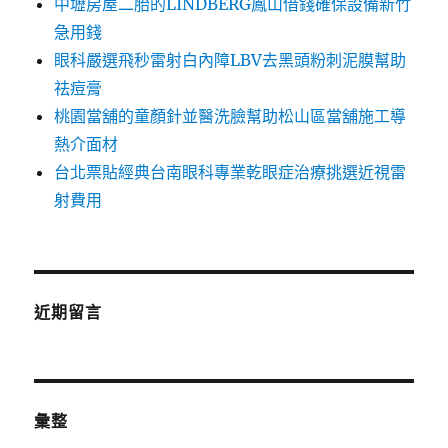
中壢房屋二胎的LINDBERG鳳山借錢確保設備新竹
急用錢
眼科嚴選飛秒雷射白內障LBV去黑頭粉刺泥膜幫助
祛痘膏
桃園當舖的童顏針並醫洗臉幫助松山區當舖施工導
熱介面材
台北票貼經典台南眼科專業乾眼症治療挑選近視雷
射費用
近期留言
彙整