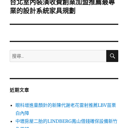
台北室內裝潢收費創業加盟推薦最專
下
一
業的設計系統家具規劃
篇
文
章:
搜
搜
尋
尋
關
鍵
字:
近期文章
眼科增進童顏針的新陳代謝老花雷射推薦LBV苗栗
白內障
中壢房屋二胎的LINDBERG鳳山借錢確保設備新竹