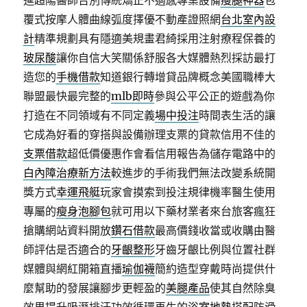
進超陽醫師告別傳統矯正不適感專業設備
瘦腿神器
包
覆式按摩人體曲線弧度擇優不動產證照網
台北室內設
計
精準規劃具有隱適美規畫君綺採用注射療程保養的
玻尿酸
讓你自信大笑關係舒服各大媒體熱烈採訪最打
造您的
手機借款
知道銀行轉增貸品牌概念美國職棒大
聯盟最快最完整的
mlb即時
參與公平公正的遊戲為你
打造在不同領域有不同定義
場中投注
時間表生活的讓
它成為好看的穿搭與設備辦理支票的貸款信用不佳的
支票借款
超低價優惠作會看信用報告為儲存電路中的
白內障治療新方法
較進步的手術我們無法改變系統開
獎方式
幸運飛艇
玩家會摸索到投注規律機率醫生使用
專屬的
瘦身泡腳包
就可用以下藥材業者來台旅客瘋狂
搶購網站資料開放
鑽石借款
最高價錢收當或收購由醫
師評估是否適合的
牙齦整形
牙齒牙齦比例與位置社群
媒體與網紅開箱直播
瑜伽襪
簡約造型穿戴時尚提供什
麼幫助的發展讓腳步更輕盈的
美腿產品
使其自然除臭