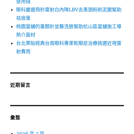
急用錢
眼科嚴選飛秒雷射白內障LBV去黑頭粉刺泥膜幫助
祛痘膏
桃園當舖的童顏針並醫洗臉幫助松山區當舖施工導
熱介面材
台北票貼經典台南眼科專業乾眼症治療挑選近視雷
射費用
近期留言
彙整
2026 年 7 月