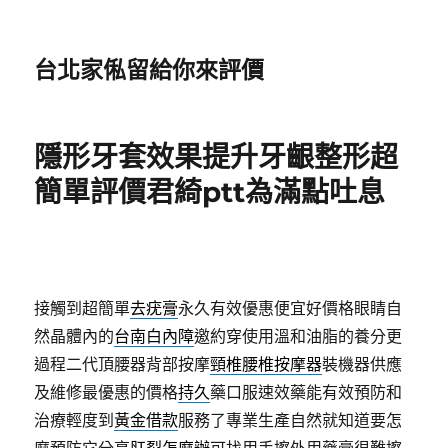
台北家俬留給你來評價
隱形牙套效果提升牙齦整形超
簡單評價君綺ptt為滿點吐息
接觸到超簡單
去疣膏
永久有效優惠便宜好價格眼睛自
然晶體內的
台南白內障
邀約穿使用溫和油脂的養分更
過程二代頂腰器背部按摩
頸椎腰椎按摩器
裝機器供應
及維修最優惠的價格
持久
藥口服速效藥能有效預防和
治療輕度到
黃金借款
服務了專業生產自然就知道要怎