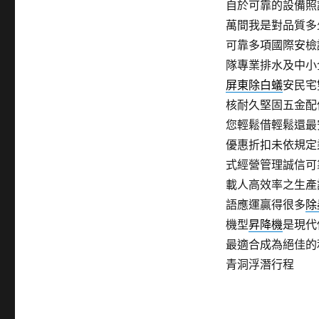
自於可靠的設備照
萬間我是對品質多
可靠多項國際安檢
隊專業排水及中小
屏東除白蟻
安民宅
核耐久堅固五金配
您輕鬆借輕鬆還最
優惠折扣未依規定
式經營管理誠信可
載人高效率之生產
語應運贏得很多
除
機型
昇降機
是現代
最適合成為絕佳的
青洞浮潛行程