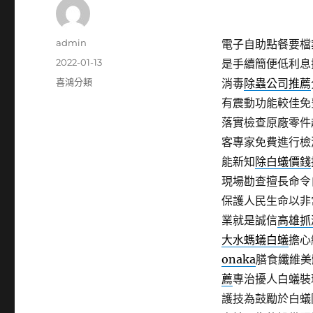
作
admin
電子自助點餐要檔案夾
者
發
2022-01-13
是手續簡便低利息
佈
分
喜鴻分類
消毒
除蟲公司推薦
日
類
有震動功能較佳免
期:
落實檢查原廠零件
客專家免費進行檢
能新知
除白蟻價錢
現場勘查擅長命令
保護人民生命以非
業就是誠信
高雄抓
大水螞蟻白蟻
擔心
onaka
膳食纖維美
薦
專治擾人白蟻裝
護技為鼓勵於白蟻