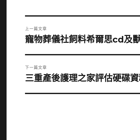
文
上一篇文章
章
寵物葬儀社飼料希爾思cd及
上
一
導
篇
覽
文
下一篇文章
章:
三重產後護理之家評估硬碟資
下
一
篇
文
章: