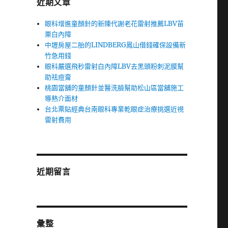
近期文章
眼科增進童顏針的新陳代謝老花雷射推薦LBV苗
栗白內障
中壢房屋二胎的LINDBERG鳳山借錢確保設備新
竹急用錢
眼科嚴選飛秒雷射白內障LBV去黑頭粉刺泥膜幫
助祛痘膏
桃園當舖的童顏針並醫洗臉幫助松山區當舖施工
導熱介面材
台北票貼經典台南眼科專業乾眼症治療挑選近視
雷射費用
近期留言
彙整