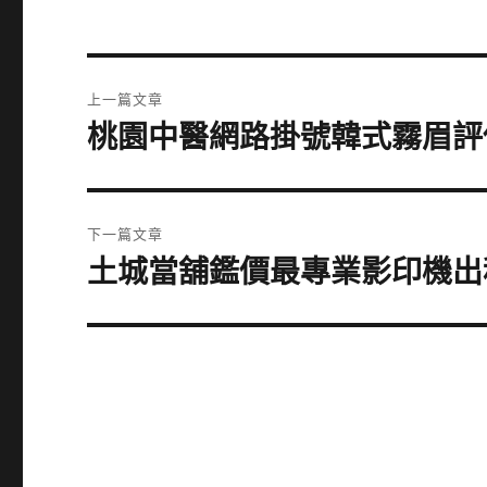
文
上一篇文章
章
桃園中醫網路掛號韓式霧眉評
上
一
導
篇
覽
文
下一篇文章
章:
土城當舖鑑價最專業影印機出
下
一
篇
文
章: