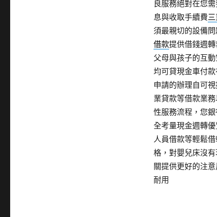
良服務絕對在您需
息與收取手續費
三
須最親切的設備問
借款
提供借錢週轉
父母與孩子的互動
均可貸現金車付款
申請的辦理自可視
業貸款等借款業務
性服務流程，您銀
全考量現金週轉優
人員借款等輕鬆借
格，對嬰兒床沒有
關提供更好的注意
耐用