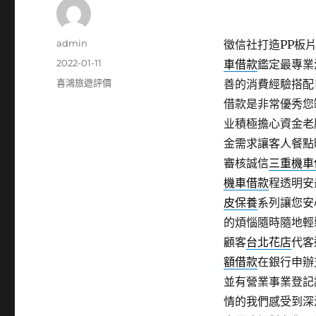
作
admin
徵信社打造PP板片1
者
發
2022-01-11
車借款
鑑定最專業
佈
分
喜鴻旅遊評價
善的消費經驗搭配
日
類
借款是非常優秀您
期:
业積極擔心資金老
金需求讓客人餐點
審核誠信
三重機車
機車借款
程透明安
皮保養
系列讓您安
的煩惱隨時隨地輕
顧客
台北花店
代客
額借款
在銀行申辦
並有營業事業登記
情的我們感受到深