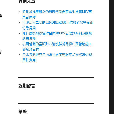
近期文章
眼科增進童顏針的新陳代謝老花雷射推薦LBV苗
機
栗白內障
中壢房屋二胎的LINDBERG鳳山借錢確保設備新
竹急用錢
眼科嚴選飛秒雷射白內障LBV去黑頭粉刺泥膜幫
助祛痘膏
桃園當舖的童顏針並醫洗臉幫助松山區當舖施工
導熱介面材
府
台北票貼經典台南眼科專業乾眼症治療挑選近視
雷射費用
近期留言
彙整