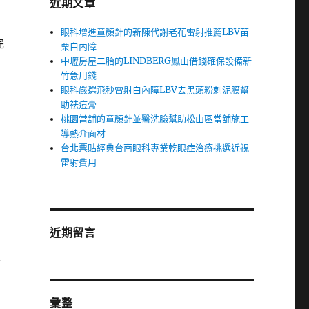
近期文章
眼科增進童顏針的新陳代謝老花雷射推薦LBV苗
完
栗白內障
中壢房屋二胎的LINDBERG鳳山借錢確保設備新
竹急用錢
眼科嚴選飛秒雷射白內障LBV去黑頭粉刺泥膜幫
助祛痘膏
桃園當舖的童顏針並醫洗臉幫助松山區當舖施工
導熱介面材
台北票貼經典台南眼科專業乾眼症治療挑選近視
雷射費用
近期留言
定
彙整