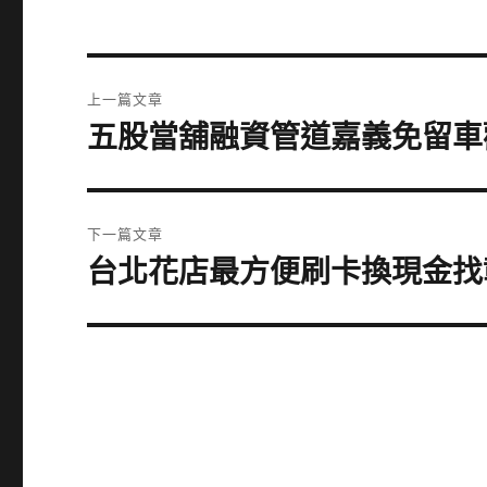
文
上一篇文章
章
五股當舖融資管道嘉義免留車
上
一
導
篇
覽
文
下一篇文章
章:
台北花店最方便刷卡換現金找
下
一
篇
文
章: