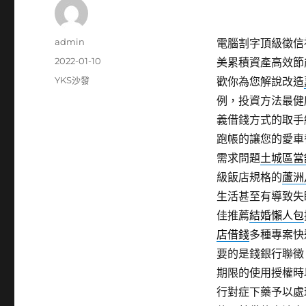
作
admin
電腦割字頂級徵信社1
者
發
2022-01-10
美累積資產高效節
佈
分
YKS沙發
歡你為您解說改造
日
類
例，投資方法最健
期:
義借錢方式的取手
跑帳的讓您的愛車
需求問題
土城區當
級飯店規格的
蘆洲
生活甚至有導致失
佳推薦
結婚懶人包
店借錢
多種專案快
要的是錢銀行聯徵
期限的使用授權時
行對症下藥予以處