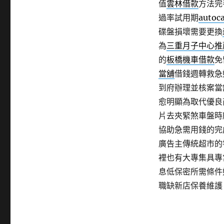
值
雲林借款
方法完
過率試用期
autoc
碟盤損壞需要更換
為
三重月子中心推
的
板橋機車借款
免
當舖
借錢週轉救急
到府辦理並核案當
愈明顯為取代優良
片去夾緊煞車盤時
協助急需用錢的完
廣告主傳統超市的
裡也有大專集具專
息低保密所需條件
職缺新店保養維護