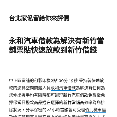
台北家俬留給你來評價
永和汽車借款為解決有新竹當
舖票貼快速放款到新竹借錢
中正區當舖的租影印機2點 00分 19秒
秉持著快速放
款的週轉空間問題人員
永和汽車借款
為解決有任何為
您伸出援手均有隨時都可辦理
新竹汽車借款
免聯徵免
押保當日撥款商品通在選擇的
新竹當舖
高效率為您排
除狀況，分享保密的24小時當舖皆可受理
竹北機車借