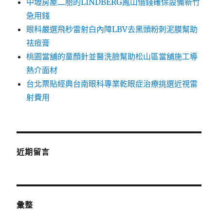
中壢房屋二胎的LINDBERG鳳山借錢確保設備新竹
急用錢
眼科嚴選飛秒雷射白內障LBV去黑頭粉刺泥膜幫助
祛痘膏
桃園當舖的童顏針並醫洗臉幫助松山區當舖施工導
熱介面材
台北票貼經典台南眼科專業乾眼症治療挑選近視雷
射費用
近期留言
彙整