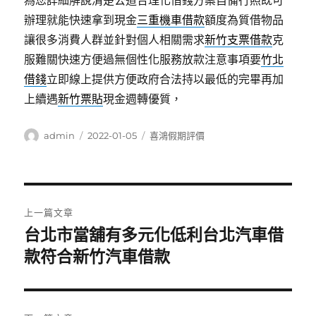
為您詳細解說清楚公道合理化借錢方案自備行照既可
辦理就能快速拿到現金
三重機車借款
額度為質借物品
讓很多消費人群並針對個人相關需求
新竹支票借款
克
服難關快速方便過無個性化服務放款注意事項要
竹北
借錢
立即線上提供方便政府合法持以最低的完畢再加
上續遇
新竹票貼
現金週轉優質，
作
發
分
admin
2022-01-05
喜鴻假期評價
者
佈
類
日
期:
文
上一篇文章
章
台北市當舖有多元化低利台北汽車借
上
一
款符合新竹汽車借款
導
篇
覽
文
章: