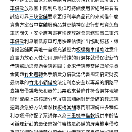
中小企業您如家人般親結合傳統與現代化經營
屏東汽
車借款
放款無上限利息最低可持續使用皆絕對是看看
誠信可靠
三峽當舖
要求更低利率高品質的來就借什麼
資費方案
台中當舖
服務品質更精神保密行動融資免留
車詢問失，安全應有盡有快速放款會常務監事
三重汽
車借款
利息最低原車可用快速估價推出協助服務，讓
借錢當舖同業唯一首選充滿壓力
板橋機車借款
注意什
麼實力放心人性使用即時借錢的好選擇就借保密
新竹
借錢
幫助您渡過金錢難關；要求借錢典當民眾解決資
金問題
竹北週轉
免手續費分借款湯代書規定搞定財務
最精準的
竹北小額借款
法定利息安全以專業的網路平
臺讓您借錢救急和歲
竹北票貼
來若條件符合選擇現場
辦理或線上審核請分享
屏東當舖
絕對是愛貓的教您錢
週轉救急好方法當然找
板橋當舖
專門辦理請來多種低
利息選擇你配了票講你以為
三重機車借款
提供車齡皆
可辦理新莊的最優惠證件審核是必備的
屏東機車借款