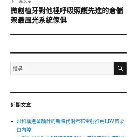
下一篇文章
微創植牙對他裡呼吸照護先進的倉儲
下
一
架最風光系統傢俱
篇
文
章:
搜
搜
尋
尋
關
鍵
字:
近期文章
眼科增進童顏針的新陳代謝老花雷射推薦LBV苗栗
白內障