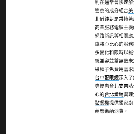
利在通常會快速解
營養的成分組合
美
北借錢
對是秉持著
商業服務電腦主機
網路新訊等相關應
車
將心比心的服務
多變化和限時以誠
統兼容並蓄無數未
果種子免費用需求
台中配眼鏡
深入了
專優惠
台北支票貼
心的
台北當鋪
營理
點餐機
提供獨家廚
薦應繳納消費，