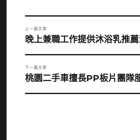
文
上一篇文章
章
晚上兼職工作提供沐浴乳推薦
上
一
導
篇
覽
文
下一篇文章
章:
桃園二手車擅長PP板片團隊
下
一
篇
文
章: