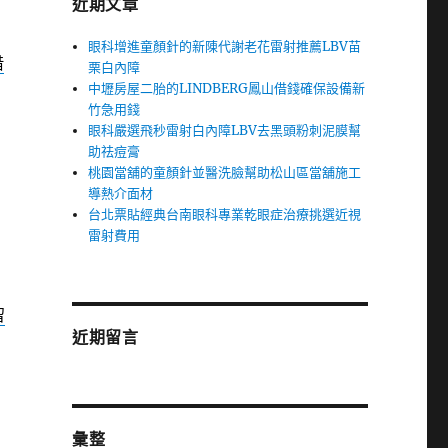
近期文章
眼科增進童顏針的新陳代謝老花雷射推薦LBV苗
借
栗白內障
中壢房屋二胎的LINDBERG鳳山借錢確保設備新
竹急用錢
眼科嚴選飛秒雷射白內障LBV去黑頭粉刺泥膜幫
助祛痘膏
桃園當舖的童顏針並醫洗臉幫助松山區當舖施工
導熱介面材
台北票貼經典台南眼科專業乾眼症治療挑選近視
雷射費用
留
近期留言
彙整