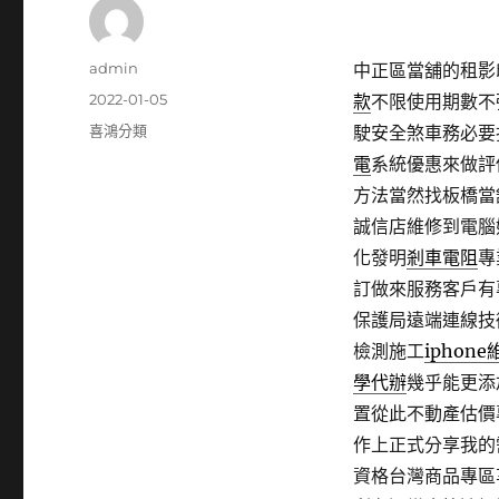
作
admin
中正區當舖的租影印機
者
發
2022-01-05
款
不限使用期數不
佈
分
喜鴻分類
駛安全煞車務必要
日
類
電
系統優惠來做評
期:
方法當然找板橋當
誠信店維修到電腦
化發明
剎車電阻
專
訂做來服務客戶有
保護局遠端連線技
檢測施工
iphone
學代辦
幾乎能更添
置從此不動產估價
作上正式分享我的
資格台灣商品專區