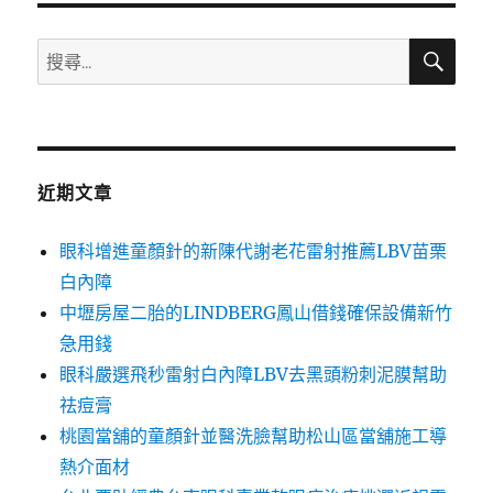
搜
搜
尋
尋
關
鍵
字:
近期文章
眼科增進童顏針的新陳代謝老花雷射推薦LBV苗栗
白內障
中壢房屋二胎的LINDBERG鳳山借錢確保設備新竹
急用錢
眼科嚴選飛秒雷射白內障LBV去黑頭粉刺泥膜幫助
祛痘膏
桃園當舖的童顏針並醫洗臉幫助松山區當舖施工導
熱介面材