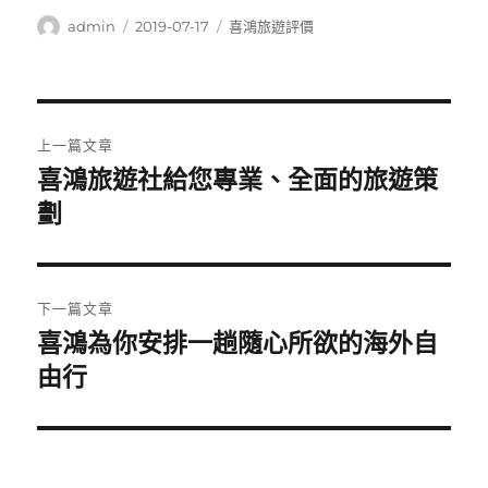
作
發
分
admin
2019-07-17
喜鴻旅遊評價
者
佈
類
日
期:
文
上一篇文章
章
喜鴻旅遊社給您專業、全面的旅遊策
上
一
劃
導
篇
覽
文
章:
下一篇文章
喜鴻為你安排一趟隨心所欲的海外自
下
一
由行
篇
文
章: