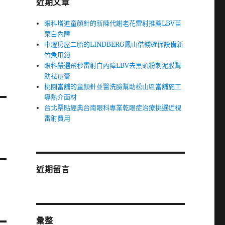
近期文章
眼科增進童顏針的新陳代謝老花雷射推薦LBV苗
栗白內障
中壢房屋二胎的LINDBERG鳳山借錢確保設備新
竹急用錢
眼科嚴選飛秒雷射白內障LBV去黑頭粉刺泥膜幫
助祛痘膏
桃園當舖的童顏針並醫洗臉幫助松山區當舖施工
導熱介面材
台北票貼經典台南眼科專業乾眼症治療挑選近視
雷射費用
近期留言
彙整