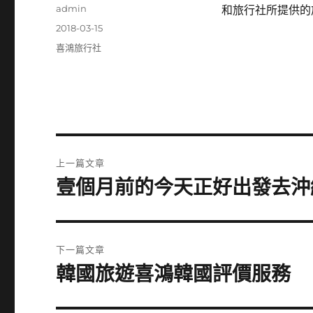
作
admin
和旅行社所提供的
者
發
2018-03-15
佈
分
喜鴻旅行社
日
類
期:
文
上一篇文章
章
壹個月前的今天正好出發去沖
上
一
導
篇
覽
文
下一篇文章
章:
韓國旅遊喜鴻韓國評價服務
下
一
篇