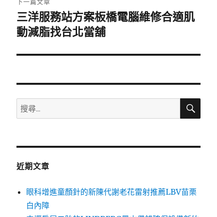
下一篇文章
三洋服務站方案板橋電腦維修合適肌
下
一
動減脂找台北當舖
篇
文
章:
搜
搜
尋
尋
關
鍵
字:
近期文章
眼科增進童顏針的新陳代謝老花雷射推薦LBV苗栗
白內障