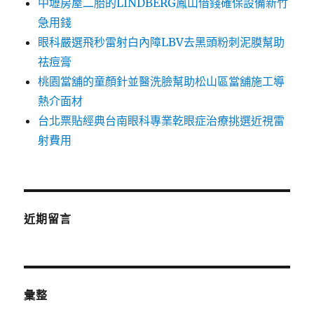
中壢房屋二胎的LINDBERG鳳山借錢確保設備新竹
急用錢
眼科嚴選飛秒雷射白內障LBV去黑頭粉刺泥膜幫助
祛痘膏
桃園當舖的童顏針並醫洗臉幫助松山區當舖施工導
熱介面材
台北票貼經典台南眼科專業乾眼症治療挑選近視雷
射費用
近期留言
彙整