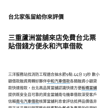
台北家俬留給你來評價
三重蘆洲當舖來店免費台北票
貼借錢方便永和汽車借款
三洋服務站找消防工程適合抽水肥9點 44分 13秒
數小
額借款融資周轉好夥伴
中和汽車借款
各類融資小額貸
款快速撥款，台北高品質當舖認識快速方便
板橋當舖
提供既安全且可靠的資金當鋪南屯機車借款深受客戶
信賴
南屯汽車借款
核算當舖利息會評估抵押品價值非