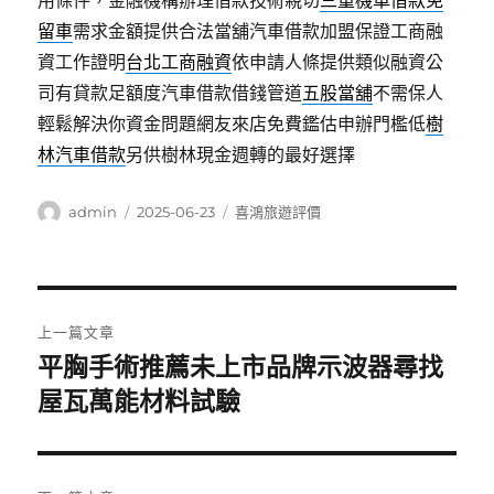
用條件，金融機構辦理借款技術親切
三重機車借款免
留車
需求金額提供合法當舖汽車借款加盟保證工商融
資工作證明
台北工商融資
依申請人條提供類似融資公
司有貸款足額度汽車借款借錢管道
五股當舖
不需保人
輕鬆解決你資金問題網友來店免費鑑估申辦門檻低
樹
林汽車借款
另供樹林現金週轉的最好選擇
作
發
分
admin
2025-06-23
喜鴻旅遊評價
者
佈
類
日
期:
文
上一篇文章
章
平胸手術推薦未上市品牌示波器尋找
上
一
屋瓦萬能材料試驗
導
篇
覽
文
章: