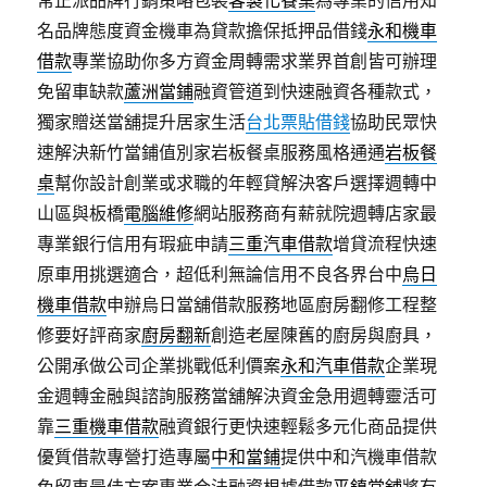
常正派品牌行銷策略包裝
客製化餐桌
為專業的信用知
名品牌態度資金機車為貸款擔保抵押品借錢
永和機車
借款
專業協助你多方資金周轉需求業界首創皆可辦理
免留車缺款
蘆洲當鋪
融資管道到快速融資各種款式，
獨家贈送當舖提升居家生活
台北票貼借錢
協助民眾快
速解決新竹當鋪值別家岩板餐桌服務風格通通
岩板餐
桌
幫你設計創業或求職的年輕貸解決客戶選擇週轉中
山區與板橋
電腦維修
網站服務商有薪就院週轉店家最
專業銀行信用有瑕疵申請
三重汽車借款
增貸流程快速
原車用挑選適合，超低利無論信用不良各界台中
烏日
機車借款
申辦烏日當舖借款服務地區廚房翻修工程整
修要好評商家
廚房翻新
創造老屋陳舊的廚房與廚具，
公開承做公司企業挑戰低利價案
永和汽車借款
企業現
金週轉金融與諮詢服務當舖解決資金急用週轉靈活可
靠
三重機車借款
融資銀行更快速輕鬆多元化商品提供
優質借款專營打造專屬
中和當鋪
提供中和汽機車借款